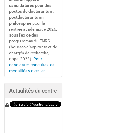
i
candidatures pour des
r
postes de doctorants et
l
postdoctorants en
'
philosophie
pour la
i
m
rentrée académique 2026,
a
sous l’égide des
g
programmes du FNRS
e
(bourses d’aspirants et de
d
chargés de recherche,
a
appel 2026).
Pour
n
s
candidater, consultez les
s
modalités via ce lien
.
a
t
a
i
Actualités du centre
l
l
e
o
r
i
g
i