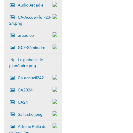
Audio Arcadie
CA-Accueil-full-23-
24.png
arcadico
GCE-Séminaire
Le global et le
planétaire.png
Ca-accueil242
CA2024
CA24
Sallustio.jpeg
Affiche Philo du
cinéma.jpg