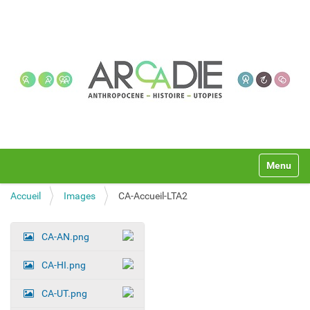
N
Toggle na
a
v
Accueil
Images
CA-Accueil-LTA2
i
g
a
CA-AN.png
t
N
i
a
CA-HI.png
o
v
n
i
CA-UT.png
g