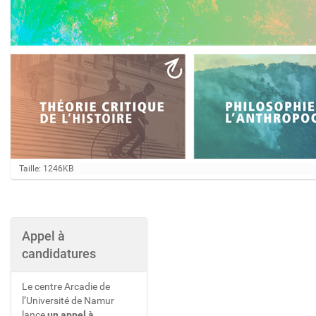
C
Taille: 1246KB
l
i
q
u
e
Appel à
z
candidatures
p
o
u
Le centre Arcadie de
r
v
l’Université de Namur
o
lance
un appel à