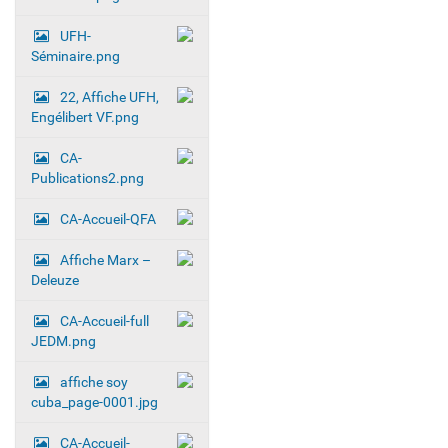
UFH-
Séminaire.png
22, Affiche UFH,
Engélibert VF.png
CA-
Publications2.png
CA-Accueil-QFA
Affiche Marx –
Deleuze
CA-Accueil-full
JEDM.png
affiche soy
cuba_page-0001.jpg
CA-Accueil-