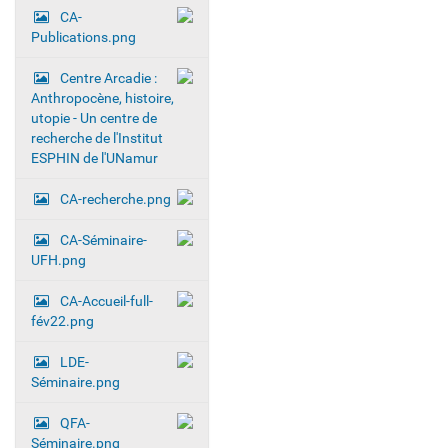
CA-
a
Publications.png
t
i
Centre Arcadie :
o
Anthropocène, histoire,
utopie - Un centre de
n
recherche de l'Institut
ESPHIN de l'UNamur
CA-recherche.png
CA-Séminaire-
UFH.png
CA-Accueil-full-
fév22.png
LDE-
Séminaire.png
QFA-
Séminaire.png