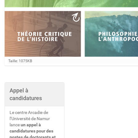
C
Taille: 1075KB
l
i
q
u
e
Appel à
z
candidatures
p
o
u
Le centre Arcadie de
r
v
l’Université de Namur
o
lance
un appel à
i
candidatures pour des
r
postes de doctorants et