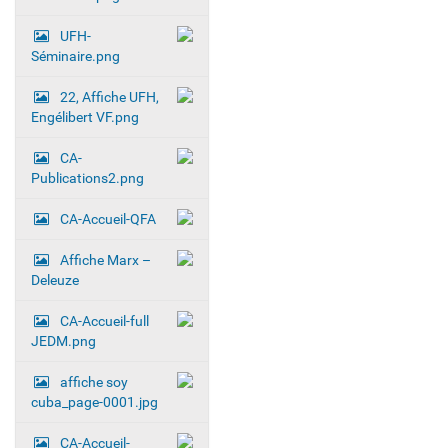
UFH-
Séminaire.png
22, Affiche UFH,
Engélibert VF.png
CA-
Publications2.png
CA-Accueil-QFA
Affiche Marx –
Deleuze
CA-Accueil-full
JEDM.png
affiche soy
cuba_page-0001.jpg
CA-Accueil-