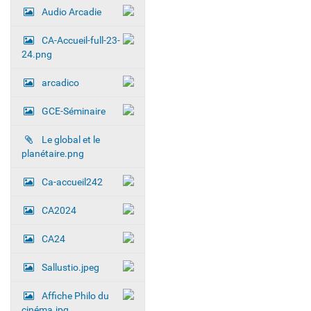
Audio Arcadie
CA-Accueil-full-23-
24.png
arcadico
GCE-Séminaire
Le global et le
planétaire.png
Ca-accueil242
CA2024
CA24
Sallustio.jpeg
Affiche Philo du
cinéma.jpg