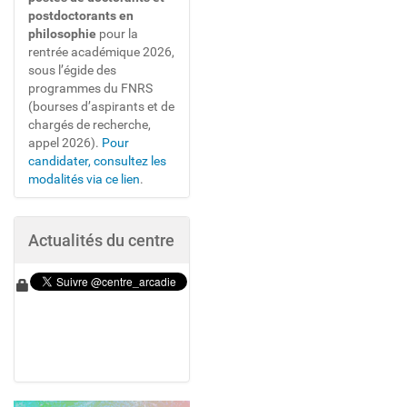
l
postdoctorants en
'
philosophie
pour la
i
m
rentrée académique 2026,
a
sous l’égide des
g
programmes du FNRS
e
(bourses d’aspirants et de
d
chargés de recherche,
a
appel 2026).
Pour
n
s
candidater, consultez les
s
modalités via ce lien
.
a
t
a
i
Actualités du centre
l
l
e
o
r
i
g
i
n
a
l