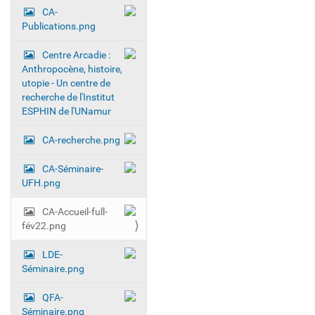
CA-
a
Publications.png
t
i
Centre Arcadie :
o
Anthropocène, histoire,
utopie - Un centre de
n
recherche de l'Institut
ESPHIN de l'UNamur
CA-recherche.png
CA-Séminaire-
UFH.png
CA-Accueil-full-
fév22.png
LDE-
Séminaire.png
QFA-
Séminaire.png