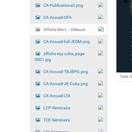
CA-Publications2.png
CA-Accueil-QFA
Affiche Marx – Deleuze
CA-Accueil-full JEDM.png
affiche soy cuba_page-
0001.jpg
CA-Accueil-TBJBPG.png
C
Taille:
l
CA-Accueil-JE-Cuba.png
i
q
CA-Accueil-LTA
u
e
z
LCP-Séminaire
p
o
TCE-Séminaire
u
r
v