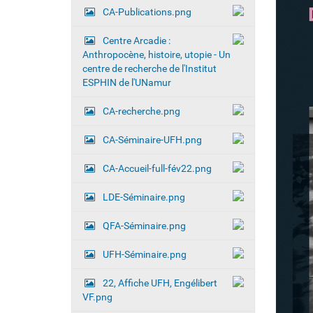
c
CA-Publications.png
a
i
t
Centre Arcadie :
i
:
Anthropocène, histoire, utopie - Un
o
centre de recherche de l'Institut
ESPHIN de l'UNamur
n
CA-recherche.png
CA-Séminaire-UFH.png
CA-Accueil-full-fév22.png
LDE-Séminaire.png
QFA-Séminaire.png
UFH-Séminaire.png
22, Affiche UFH, Engélibert
VF.png