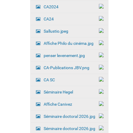
i
CA2024
n
a
l
CA24
e
…
Sallustio.jpeg
Affiche Philo du cinéma.jpg
penser levenement.jpg
CA-Publications JBV.png
CA SC
Séminaire Hegel
Affiche Canivez
Séminaire doctoral 2026.jpg
Séminaire doctoral 2026.jpg