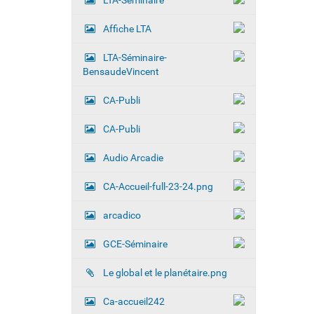
LTA-Séminaire
o
i
Affiche LTA
r
l
LTA-Séminaire-
'
i
BensaudeVincent
m
a
CA-Publi
g
e
CA-Publi
d
a
n
Audio Arcadie
s
s
CA-Accueil-full-23-24.png
a
t
a
arcadico
i
l
GCE-Séminaire
l
e
Le global et le planétaire.png
o
r
i
Ca-accueil242
g