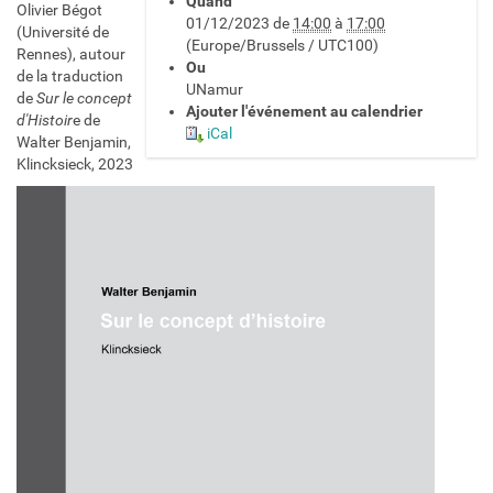
Quand
t
Olivier Bégot
01/12/2023
de
14:00
à
17:00
t
(Université de
(Europe/Brussels / UTC100)
p
Rennes), autour
Ou
s
de la traduction
UNamur
:
de
Sur le concept
Ajouter l'événement au calendrier
/
d'Histoir
e de
iCal
/
Walter Benjamin,
a
Klincksieck, 2023
r
c
a
d
i
e
.
u
n
a
m
u
r
.