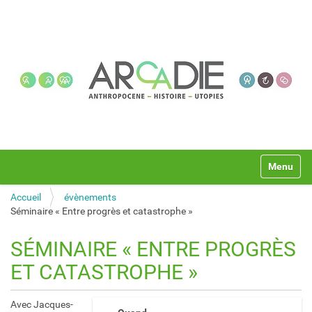
N
Toggle na
a
v
Accueil
évènements
i
Séminaire « Entre progrès et catastrophe »
g
a
t
SÉMINAIRE « ENTRE PROGRÈS
i
ET CATASTROPHE »
o
n
h
Avec Jacques-