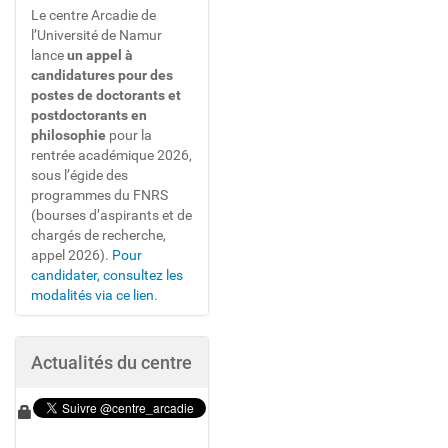
r
Le centre Arcadie de
e
l’Université de Namur
-
lance
un appel à
p
candidatures pour des
r
postes de doctorants et
o
postdoctorants en
g
philosophie
pour la
r
rentrée académique 2026,
e
sous l’égide des
s
programmes du FNRS
-
(bourses d’aspirants et de
e
chargés de recherche,
t
appel 2026).
Pour
-
candidater, consultez les
c
modalités via ce lien
.
a
t
a
Actualités du centre
s
t
r
o